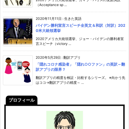
（Acceptance sp ...
2020年11月11日
:
生きた英語
バイデン勝利宣言スピーチ全英文＆和訳（対訳）202
0米大統領選挙
2020アメリカ大統領選挙、ジョー・バイデンの勝利者宣
言スピーチ（victory ...
2020年5月29日
:
翻訳アプリ
「隠れコロナ感染者」「隠れ○○ファン」の英訳～翻
訳アプリの限界？
翻訳アプリの精度を検証・比較するシリーズ。 ※向かう先
はココ→翻訳アプリの精度～ ...
プロフィール