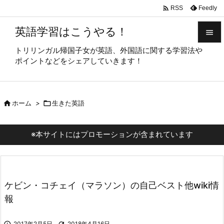

Feedly
RSS
英語学習はこうやる！

トリリンガル帰国子女が英語、外国語に関する学習法や

ポイントなどをシェアしていきます！
メニュ

サイド

ホーム
>

生きた英語

前へ

※本サイトにはプロモーションが含まれています
次へ

検索
ケビン・コチェイ（マラソン）の自己ベスト他wiki情
報

2017年2月5日

2018年4月16日