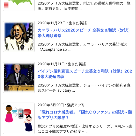
2020アメリカ大統領選挙。州ごとの選挙人獲得数の一覧
表。随時更新。 日本時間 ...
2020年11月23日
:
生きた英語
カマラ・ハリス2020スピーチ 全英文＆和訳（対訳）
米大統領選挙
2020アメリカ大統領選挙、カマラ・ハリスの受諾演説
（Acceptance sp ...
2020年11月11日
:
生きた英語
バイデン勝利宣言スピーチ全英文＆和訳（対訳）202
0米大統領選挙
2020アメリカ大統領選挙、ジョー・バイデンの勝利者宣
言スピーチ（victory ...
2020年5月29日
:
翻訳アプリ
「隠れコロナ感染者」「隠れ○○ファン」の英訳～翻
訳アプリの限界？
翻訳アプリの精度を検証・比較するシリーズ。 ※向かう先
はココ→翻訳アプリの精度～ ...