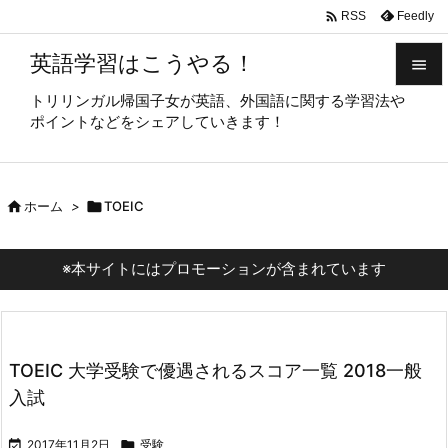

Feedly
RSS
英語学習はこうやる！

トリリンガル帰国子女が英語、外国語に関する学習法や

ポイントなどをシェアしていきます！
メニュ

サイド

ホーム
>

TOEIC

前へ

※本サイトにはプロモーションが含まれています
次へ

検索
TOEIC 大学受験で優遇されるスコア一覧 2018一般
入試

2017年11月2日

受験