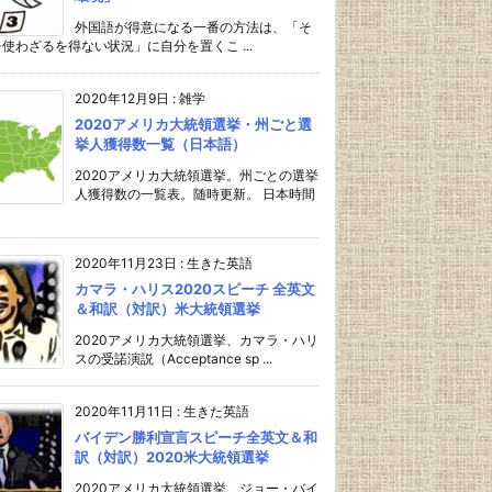
外国語が得意になる一番の方法は、「そ
使わざるを得ない状況」に自分を置くこ ...
2020年12月9日
:
雑学
2020アメリカ大統領選挙・州ごと選
挙人獲得数一覧（日本語）
2020アメリカ大統領選挙。州ごとの選挙
人獲得数の一覧表。随時更新。 日本時間
2020年11月23日
:
生きた英語
カマラ・ハリス2020スピーチ 全英文
＆和訳（対訳）米大統領選挙
2020アメリカ大統領選挙、カマラ・ハリ
スの受諾演説（Acceptance sp ...
2020年11月11日
:
生きた英語
バイデン勝利宣言スピーチ全英文＆和
訳（対訳）2020米大統領選挙
2020アメリカ大統領選挙、ジョー・バイ