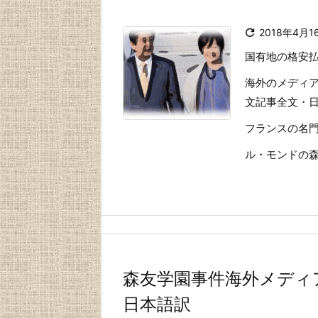

2018年4月1
国有地の格安
海外のメディ
文記事全文・
フランスの名
ル・モンドの森友
森友学園事件海外メディ
日本語訳