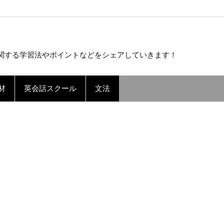
！
関する学習法やポイントなどをシェアしていきます！
材
英会話スクール
文法