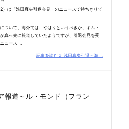
/4/12）は「浅田真央引退会見」のニュースで持ちきりで
について、海外では、やはりというべきか、キム・
が真っ先に報道していたようですが、引退会見を受
ュース ...
記事を読む
浅田真央引退～海 ...
ア報道～ル・モンド（フラン