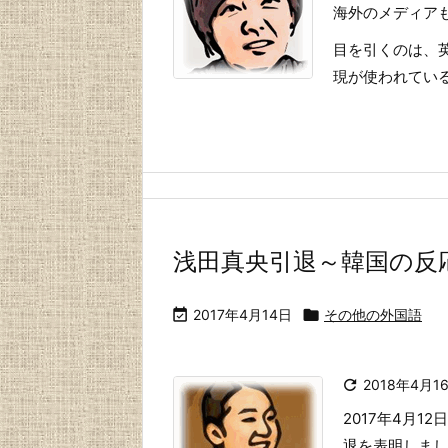
海外のメディア
目を引くのは、英
現が使われている点
浅田真央引退～韓国の反

2017年4月14日

その他の外国語

2018年4月1
2017年4月
退を表明しまし