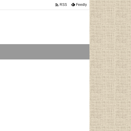

Feedly
RSS