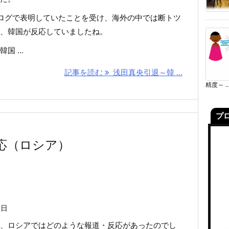
ログで表明していたことを受け、海外の中では断トツ
、韓国が反応していましたね。
 ...
記事を読む
浅田真央引退～韓 ...
精度～ ..
プ
応（ロシア）
6日
、ロシアではどのような報道・反応があったのでし