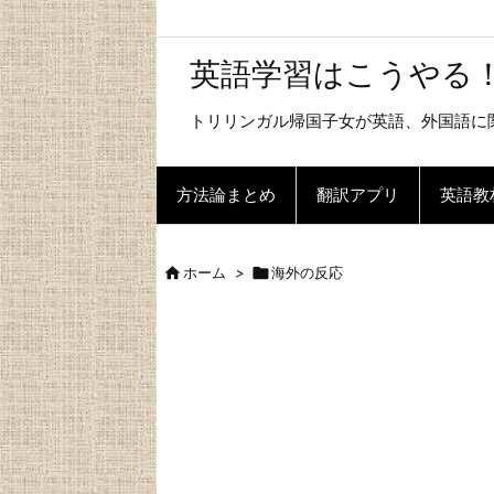
英語学習はこうやる
トリリンガル帰国子女が英語、外国語に
方法論まとめ
翻訳アプリ
英語教

ホーム
>

海外の反応