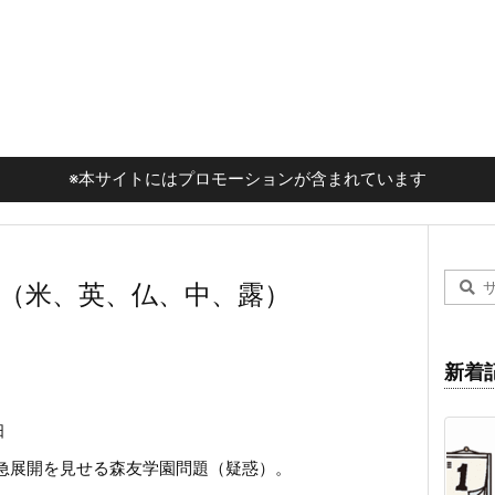
※本サイトにはプロモーションが含まれています
訳（米、英、仏、中、露）
新着
日
、急展開を見せる森友学園問題（疑惑）。