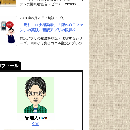
デンの勝利者宣言スピーチ（victory ...
2020年5月29日
:
翻訳アプリ
「隠れコロナ感染者」「隠れ○○ファ
ン」の英訳～翻訳アプリの限界？
翻訳アプリの精度を検証・比較するシリ
ーズ。 ※向かう先はココ→翻訳アプリの
.
ロフィール
Ken