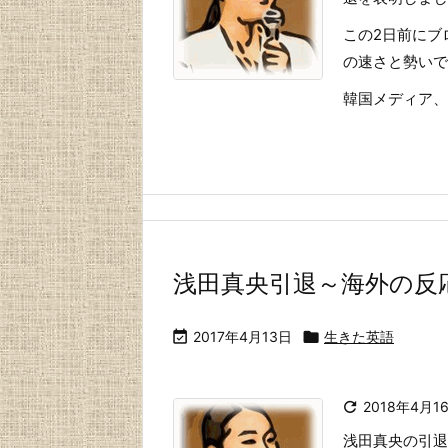
この2日前にブ
の速さと勢いで
韓国メディア、韓国
浅田真央引退～海外の反

2017年4月13日

生きた英語

2018年4月1
浅田真央の引退