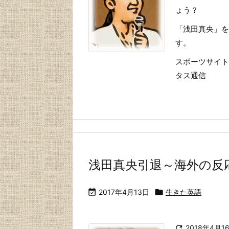
ょう？
「浅田真央」を
す。
スポーツサイト「s
タス通信
浅田真央引退～海外の反

2017年4月13日

生きた英語

2018年4月1