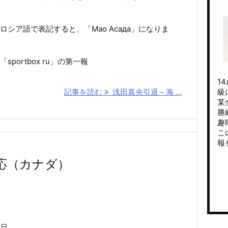
ロシア語で表記すると、「Мао Асада」になりま
portbox ru」の第一報
1
記事を読む
浅田真央引退～海 ...
級
某
勝
趣
こ
報
応（カナダ）
6日