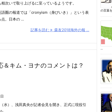
も相次いで取り上げるに至っているようです。
の言葉を
語圏の報道では「cronyism（身びいき）」という表
。日本の ...
記事を読む
森友2018海外の報 ...
...
応＆キム・ヨナのコメントは？
6日
12日（水）、浅田真央が記者会見を開き、正式に現役引
た。