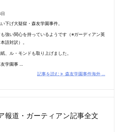
6日
払い下げ大疑獄・森友学園事件。
アも強い関心を持っているようです（※ガーディアン英
日本語対訳）。
門紙、ル・モンドも取り上げました。
学園事 ...
記事を読む
森友学園事件海外 ...
ア報道・ガーティアン記事全文