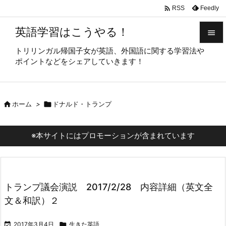

Feedly
RSS
英語学習はこうやる！

トリリンガル帰国子女が英語、外国語に関する学習法や

ポイントなどをシェアしていきます！
メニュ

サイド

ホーム
>

ドナルド・トランプ

前へ

※本サイトにはプロモーションが含まれています
次へ

検索
トランプ議会演説 2017/2/28 内容詳細（英文全
文＆和訳）２

2017年3月4日

生きた英語