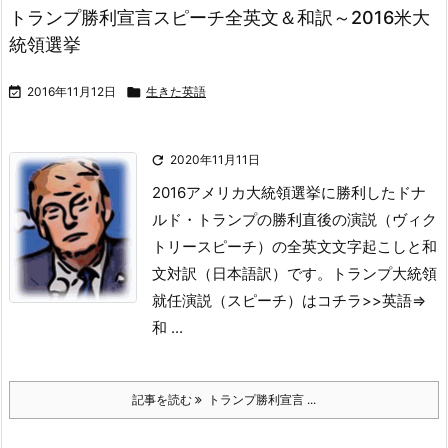
トランプ勝利宣言スピーチ全英文＆和訳～2016米大
統領選挙

2016年11月12日

生きた英語

2020年11月11日
2016アメリカ大統領選挙に勝利したドナ
ルド・トランプの勝利直後の演説（ヴィク
トリースピーチ）の全英文文字起こしと和
文対訳（日本語訳）です。
トランプ大統領
就任演説（スピーチ）はコチラ>>
英語⇒
和 ...
記事を読む
トランプ勝利宣言 ...