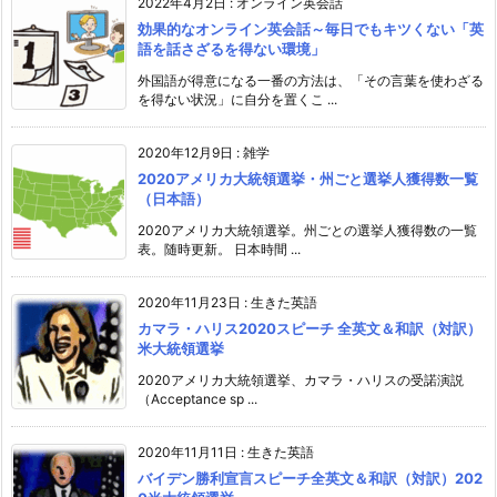
2022年4月2日
:
オンライン英会話
効果的なオンライン英会話～毎日でもキツくない「英
語を話さざるを得ない環境」
外国語が得意になる一番の方法は、「その言葉を使わざる
を得ない状況」に自分を置くこ ...
2020年12月9日
:
雑学
2020アメリカ大統領選挙・州ごと選挙人獲得数一覧
（日本語）
2020アメリカ大統領選挙。州ごとの選挙人獲得数の一覧
表。随時更新。 日本時間 ...
2020年11月23日
:
生きた英語
カマラ・ハリス2020スピーチ 全英文＆和訳（対訳）
米大統領選挙
2020アメリカ大統領選挙、カマラ・ハリスの受諾演説
（Acceptance sp ...
2020年11月11日
:
生きた英語
バイデン勝利宣言スピーチ全英文＆和訳（対訳）202