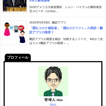
0米大統領選挙
2020アメリカ大統領選挙、ジョー・バイデンの勝利者宣
言スピーチ（victory ...
2020年5月29日
:
翻訳アプリ
「隠れコロナ感染者」「隠れ○○ファン」の英訳～翻
訳アプリの限界？
翻訳アプリの精度を検証・比較するシリーズ。 ※向かう先
はココ→翻訳アプリの精度～ ...
プロフィール
Ken